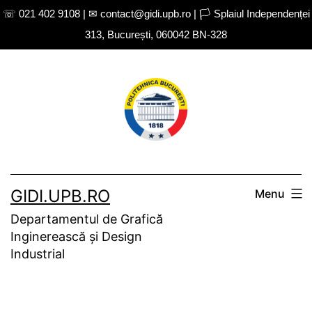
☏ 021 402 9108 | ✉ contact@gidi.upb.ro | 🏳 Splaiul Independenței
313, București, 060042 BN-328
Skip
to
content
GIDI.UPB.RO
Menu
Departamentul de Grafică
Inginerească și Design
Industrial