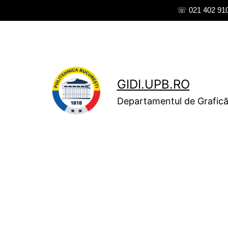
☏ 021 402 9108
Skip
to
content
GIDI.UPB.RO
Departamentul de Grafică 