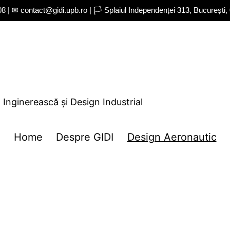
 | ✉ contact@gidi.upb.ro | 🏳 Splaiul Independenței 313, București
Inginerească și Design Industrial
Home
Despre GIDI
Design Aeronautic