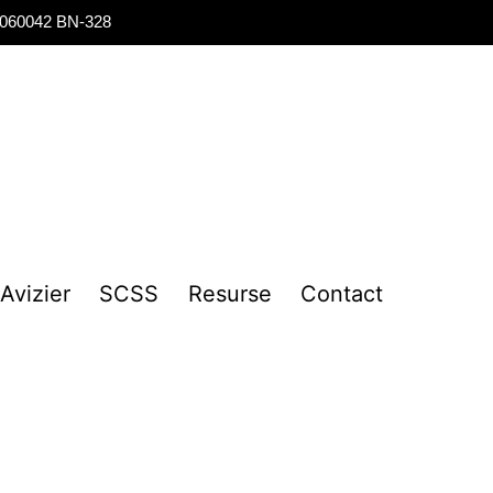
, 060042 BN-328
Avizier
SCSS
Resurse
Contact