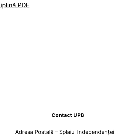
ciplină PDF
Contact UPB
Adresa Postală – Splaiul Independenței