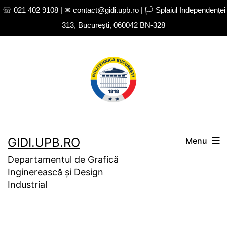
☏ 021 402 9108 | ✉ contact@gidi.upb.ro | 🏳 Splaiul Independenței
313, București, 060042 BN-328
Skip
to
content
GIDI.UPB.RO
Menu
Departamentul de Grafică
Inginerească și Design
Industrial